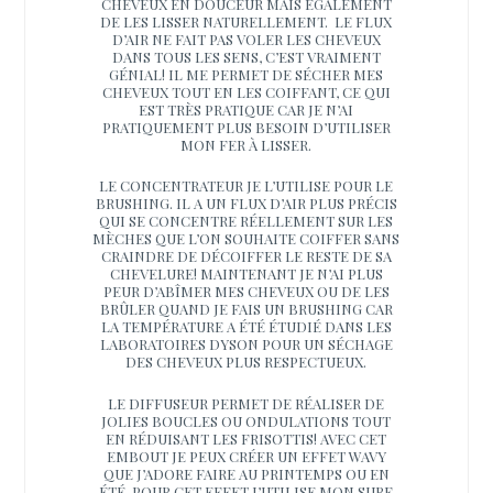
CHEVEUX EN DOUCEUR MAIS ÉGALEMENT
DE LES LISSER NATURELLEMENT. LE FLUX
D’AIR NE FAIT PAS VOLER LES CHEVEUX
DANS TOUS LES SENS, C’EST VRAIMENT
GÉNIAL! IL ME PERMET DE SÉCHER MES
CHEVEUX TOUT EN LES COIFFANT, CE QUI
EST TRÈS PRATIQUE CAR JE N’AI
PRATIQUEMENT PLUS BESOIN D’UTILISER
MON FER À LISSER.
LE CONCENTRATEUR JE L’UTILISE POUR LE
BRUSHING. IL A UN FLUX D’AIR PLUS PRÉCIS
QUI SE CONCENTRE RÉELLEMENT SUR LES
MÈCHES QUE L’ON SOUHAITE COIFFER SANS
CRAINDRE DE DÉCOIFFER LE RESTE DE SA
CHEVELURE! MAINTENANT JE N’AI PLUS
PEUR D’ABÎMER MES CHEVEUX OU DE LES
BRÛLER QUAND JE FAIS UN BRUSHING CAR
LA TEMPÉRATURE A ÉTÉ ÉTUDIÉ DANS LES
LABORATOIRES DYSON POUR UN SÉCHAGE
DES CHEVEUX PLUS RESPECTUEUX.
LE DIFFUSEUR PERMET DE RÉALISER DE
JOLIES BOUCLES OU ONDULATIONS TOUT
EN RÉDUISANT LES FRISOTTIS! AVEC CET
EMBOUT JE PEUX CRÉER UN EFFET WAVY
QUE J’ADORE FAIRE AU PRINTEMPS OU EN
ÉTÉ. POUR CET EFFET J’UTILISE MON SURF