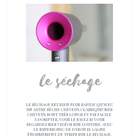
LE SÉCHAGE EST BIEN PLUS RAPIDE QU’AVEC
UN AUTRE SÈCHE CHEVEUX CLASSIQUE! MES
CHEVEUX SONT TRÈS LONGS ET PAS FACILE
À DOMPTER, VOUS LE SAVEZ SI VOUS
REGARDEZ MES VIDÉOS SUR YOUTUBE. AVEC
LE SUPERSONIC DE DYSON JE GAGNE
ÉNORMÉMENT DE TEMPS SUR LE SÉCHAGE.