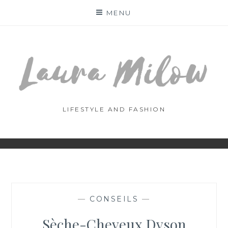
Skip
MENU
to
content
LIFESTYLE AND FASHION
—
CONSEILS
—
Sèche-Cheveux Dyson