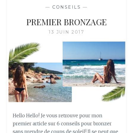
L
—
CONSEILS
—
I
M
PREMIER BRONZAGE
E
N
13 JUIN 2017
T
S
Q
U
I
F
O
N
T
P
O
U
S
Hello Hello! Je vous retrouve pour mon
S
premier article sur 6 conseils pour bronzer
E
sans prendre de coups de soleil! Il se peut que