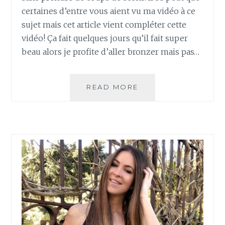
R
certaines d’entre vous aient vu ma vidéo à ce
L
sujet mais cet article vient compléter cette
E
S
vidéo! Ça fait quelques jours qu’il fait super
C
beau alors je profite d’aller bronzer mais pas…
H
E
V
READ MORE
P
E
R
U
E
X
M
!
I
E
R
B
R
O
N
Z
A