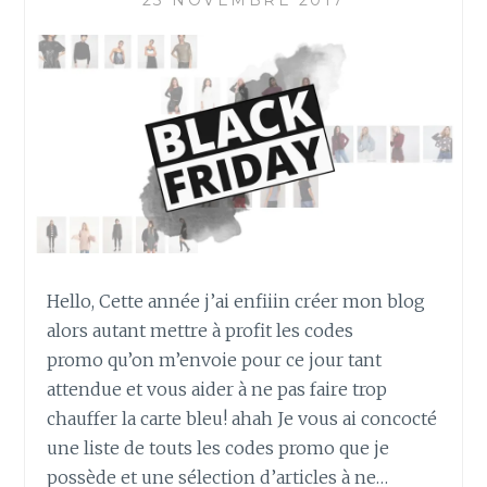
23 NOVEMBRE 2017
V
E
U
X
D
Y
S
O
N
S
U
P
Hello, Cette année j’ai enfiiin créer mon blog
E
R
alors autant mettre à profit les codes
S
promo qu’on m’envoie pour ce jour tant
O
attendue et vous aider à ne pas faire trop
N
chauffer la carte bleu! ahah Je vous ai concocté
I
C
une liste de touts les codes promo que je
possède et une sélection d’articles à ne…