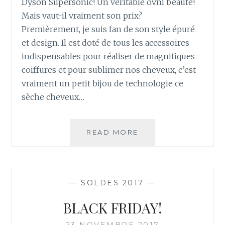
Dyson Supersonic! Un véritable ovni beauté!
Mais vaut-il vraiment son prix?
Premièrement, je suis fan de son style épuré
et design. Il est doté de tous les accessoires
indispensables pour réaliser de magnifiques
coiffures et pour sublimer nos cheveux, c’est
vraiment un petit bijou de technologie ce
sèche cheveux…
READ MORE
S
È
C
H
E
—
SOLDES 2017
—
-
C
BLACK FRIDAY!
H
E