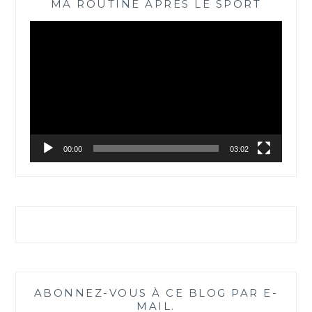
MA ROUTINE APRÈS LE SPORT
Lecteur
vidéo
00:00
03:02
ABONNEZ-VOUS À CE BLOG PAR E-
MAIL.