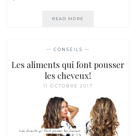
READ MORE
B
L
A
C
K
—
CONSEILS
—
F
R
Les aliments qui font pousser
I
D
les cheveux!
A
Y
11 OCTOBRE 2017
!