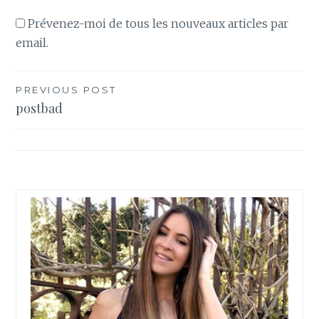
Prévenez-moi de tous les nouveaux articles par
email.
PREVIOUS POST
Navigation
postbad
de
l’article