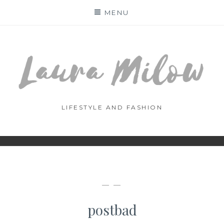
Skip
MENU
to
content
LIFESTYLE AND FASHION
— —
postbad