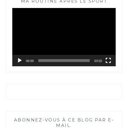
MA ROUTINE APRÈS LE SPORT
Lecteur
vidéo
00:00
03:02
ABONNEZ-VOUS À CE BLOG PAR E-
MAIL.