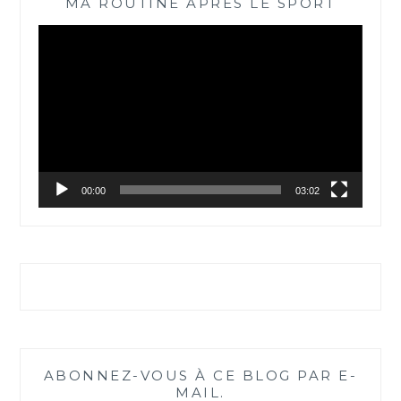
MA ROUTINE APRÈS LE SPORT
Lecteur
vidéo
00:00
03:02
ABONNEZ-VOUS À CE BLOG PAR E-
MAIL.