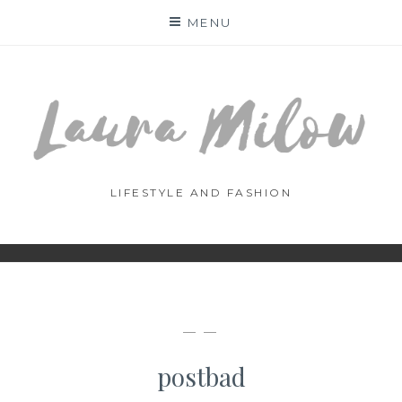
Skip
MENU
to
content
LIFESTYLE AND FASHION
— —
postbad