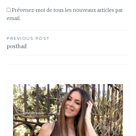
Prévenez-moi de tous les nouveaux articles par
email.
PREVIOUS POST
Navigation
postbad
de
l’article